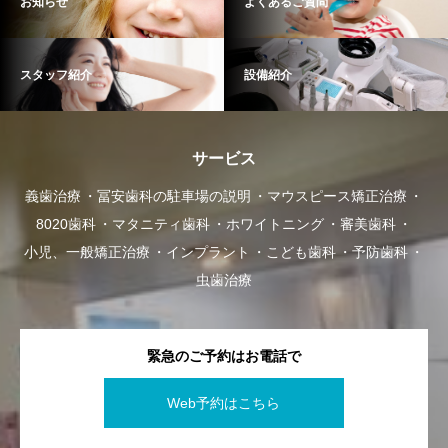
お知らせ
よくあるご質問
スタッフ紹介
設備紹介
サービス
義歯治療
冨安歯科の駐車場の説明
マウスピース矯正治療
8020歯科
マタニティ歯科
ホワイトニング
審美歯科
小児、一般矯正治療
インプラント
こども歯科
予防歯科
虫歯治療
緊急のご予約はお電話で
Web予約はこちら