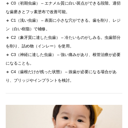
🔹 C0（初期虫歯） – エナメル質に白い斑点ができる段階。適切
な歯磨きとフッ素塗布で改善可能。
🔹 C1（浅い虫歯） – 表面に小さな穴ができる。歯を削り、レジ
ン（白い樹脂）で補修。
🔹 C2（象牙質に達した虫歯） – 冷たいものがしみる。虫歯部分
を削り、詰め物（インレー）を使用。
🔹 C3（神経に達した虫歯） – 強い痛みがあり、根管治療が必要
になることも。
🔹 C4（歯根だけが残った状態） – 抜歯が必要になる場合があ
り、ブリッジやインプラントを検討。