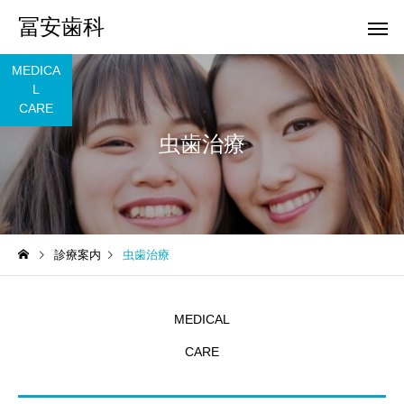
冨安歯科
MEDICA
L
CARE
虫歯治療
審美歯科
矯正歯科
診療案内
虫歯治療
マスクを外す生活とホワイ
歯並びと第一印象の関
トニング需要の高まり
マタニティ歯科
ホワイトニ
MEDICAL
CARE