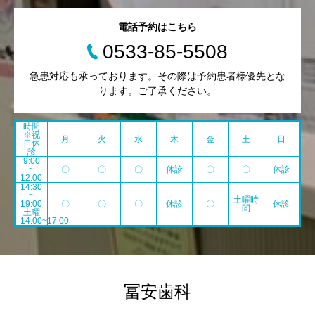
電話予約はこちら
0533-85-5508
急患対応も承っております。その際は予約患者様優先とな
ります。ご了承ください。
時間
※祝
月
火
水
木
金
土
日
日休
診
9:00
~
〇
〇
〇
休診
〇
〇
休診
12:00
14:30
~
土曜時
19:00
〇
〇
〇
休診
〇
休診
間
土曜
14:00~17:00
冨安歯科