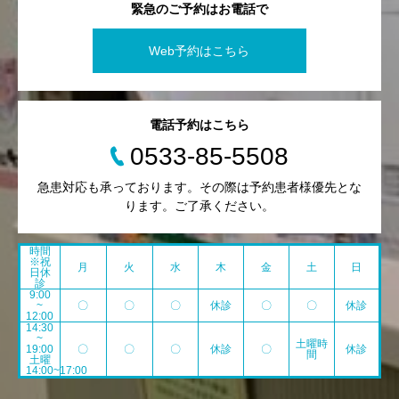
緊急のご予約はお電話で
Web予約はこちら
電話予約はこちら
0533-85-5508
急患対応も承っております。その際は予約患者様優先とな
ります。ご了承ください。
時間
※祝
月
火
水
木
金
土
日
日休
診
9:00
~
〇
〇
〇
休診
〇
〇
休診
12:00
14:30
~
土曜時
19:00
〇
〇
〇
休診
〇
休診
間
土曜
14:00~17:00