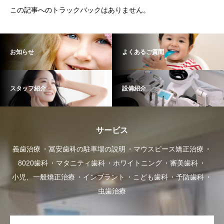
この記事へのトラックバックはありません。
お知らせ
よくあるご質問
スタッフ紹介
設備紹介
サービス
義歯治療
冨安歯科の駐車場の説明
マウスピース矯正治療
8020歯科
マタニティ歯科
ホワイトニング
審美歯科
小児、一般矯正治療
インプラント
こども歯科
予防歯科
虫歯治療