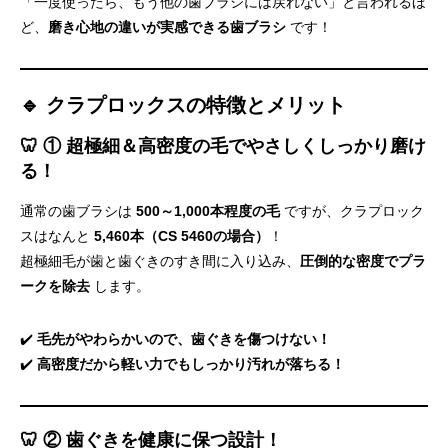
「一度使ったら、もう他の歯ブラシには戻れない」と言われるほ
ど、
磨き心地の違いが実感できる歯ブラシ
です！
🔹 クラプロックスの特徴とメリット
🦷 ① 超極細＆高密度の毛でやさしくしっかり磨け
義歯治療
る！
通常の歯ブラシは
500～1,000本程度の毛
ですが、クラプロック
スはなんと
5,460本（CS 5460の場合）
！
超極細毛が歯と歯ぐきのすき間に入り込み、
圧倒的な密度でプラ
ークを除去
します。
✔️
毛先がやわらかいので、歯ぐきを傷つけない！
✔️
高密度だから軽い力でもしっかり汚れが落ちる！
🦷 ② 歯ぐきを健康に保つ設計！