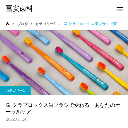
冨安歯科
ブログ
カテゴリー1
🦷 クラプロックス歯ブラシで変わる！あなたのオーラルケア
Uncategorized
審美歯科
唾液検査SillHa（シルハ）
マスクを外す生活とホ
カテゴリー1
でわかるお口の健康｜冨安
トニング需要の高まり
マタニティ歯科
ホワイトニ
歯科
🦷 クラプロックス歯ブラシで変わる！あなたのオ
ーラルケア
2022.06.14