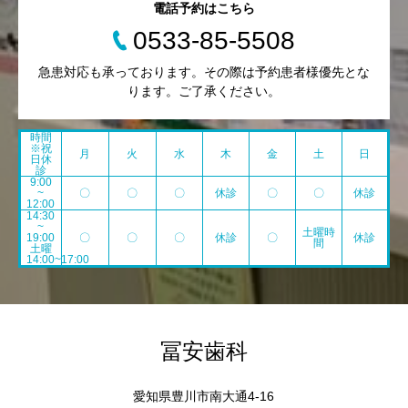
電話予約はこちら
0533-85-5508
急患対応も承っております。その際は予約患者様優先とな
ります。ご了承ください。
時間
※祝
月
火
水
木
金
土
日
日休
診
9:00
~
〇
〇
〇
休診
〇
〇
休診
12:00
14:30
~
土曜時
19:00
〇
〇
〇
休診
〇
休診
間
土曜
14:00~17:00
冨安歯科
愛知県豊川市南大通4-16