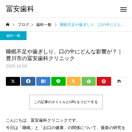
冨安歯科
ブログ
歯科一般
睡眠不足や歯ぎしり、口の中にどんな影響が？｜豊川市の冨安歯科クリニック
歯科一般
睡眠不足や歯ぎしり、口の中にどんな影響が？｜
豊川市の冨安歯科クリニック
2025.10.03
審美歯科
予防歯科
マスクを外す生活とホワイ
“歯を削らない”ってど
トニング需要の高まり
うこと？｜冨安歯科の
マタニティ歯科
ホワイトニ
この記事のタイトルとURLをコピーする
歯治療
こんにちは、冨安歯科クリニックです。
今日は「睡眠」と「お口の健康」の関係について、最新の研究を