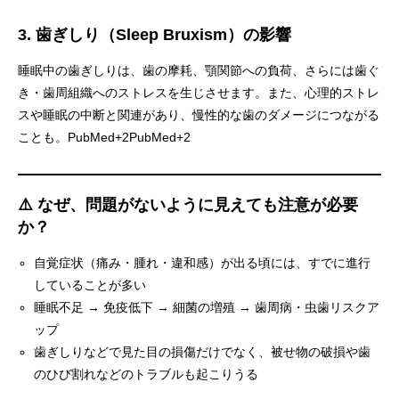
3. 歯ぎしり（Sleep Bruxism）の影響
睡眠中の歯ぎしりは、歯の摩耗、顎関節への負荷、さらには歯ぐ
き・歯周組織へのストレスを生じさせます。また、心理的ストレ
スや睡眠の中断と関連があり、慢性的な歯のダメージにつながる
ことも。
PubMed+2PubMed+2
⚠️ なぜ、問題がないように見えても注意が必要
か？
冨安歯科の駐車場の説
自覚症状（痛み・腫れ・違和感）が出る頃には、すでに進行
明
していることが多い
睡眠不足 → 免疫低下 → 細菌の増殖 → 歯周病・虫歯リスクア
ップ
歯ぎしりなどで見た目の損傷だけでなく、被せ物の破損や歯
のひび割れなどのトラブルも起こりうる