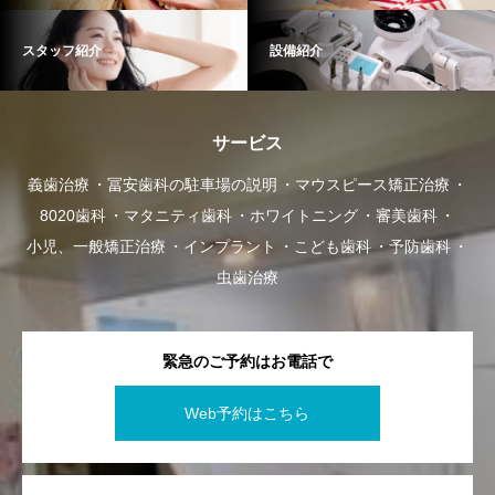
スタッフ紹介
設備紹介
サービス
義歯治療
冨安歯科の駐車場の説明
マウスピース矯正治療
8020歯科
マタニティ歯科
ホワイトニング
審美歯科
小児、一般矯正治療
インプラント
こども歯科
予防歯科
虫歯治療
緊急のご予約はお電話で
Web予約はこちら