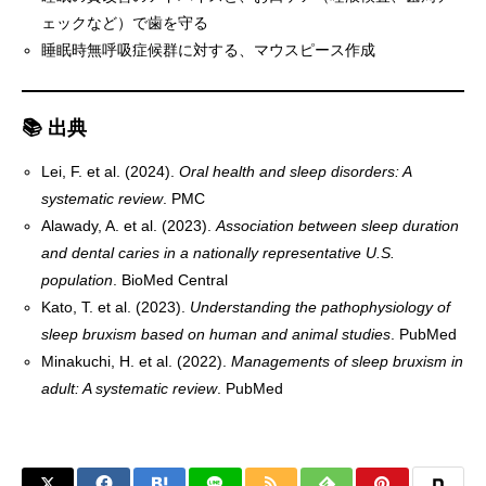
ェックなど）で歯を守る
睡眠時無呼吸症候群に対する、マウスピース作成
📚 出典
Lei, F. et al. (2024).
Oral health and sleep disorders: A
systematic review
.
PMC
Alawady, A. et al. (2023).
Association between sleep duration
and dental caries in a nationally representative U.S.
population
.
BioMed Central
Kato, T. et al. (2023).
Understanding the pathophysiology of
sleep bruxism based on human and animal studies
.
PubMed
Minakuchi, H. et al. (2022).
Managements of sleep bruxism in
adult: A systematic review
.
PubMed